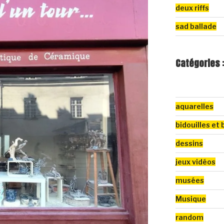
deux riffs
sad ballade
Catégories 
aquarelles
bidouilles et 
dessins
jeux vidéos
musées
Musique
random