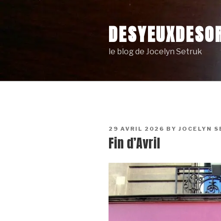
Skip
to
DESYEUXDESOR
content
le blog de Jocelyn Setruk
POSTED
29 AVRIL 2026
BY
JOCELYN 
ON
Fin d’Avril