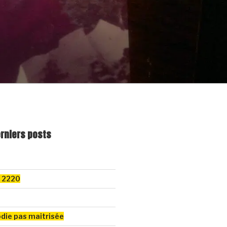
erniers posts
k 2220
odie pas maitrisée