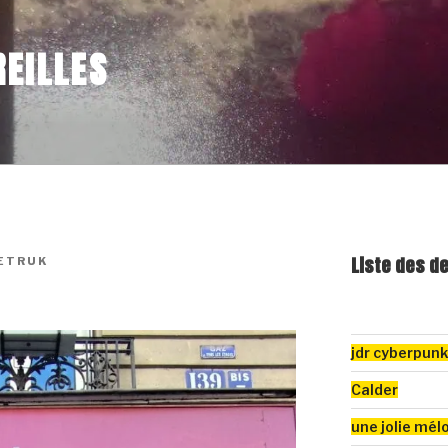
EILLES
Liste des d
SETRUK
jdr cyberpun
Calder
une jolie mél