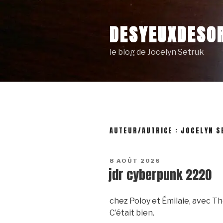
Skip
to
DESYEUXDESOR
content
le blog de Jocelyn Setruk
AUTEUR/AUTRICE :
JOCELYN S
POSTED
8 AOÛT 2026
ON
jdr cyberpunk 2220
chez Poloy et Émilaie, avec T
C’était bien.