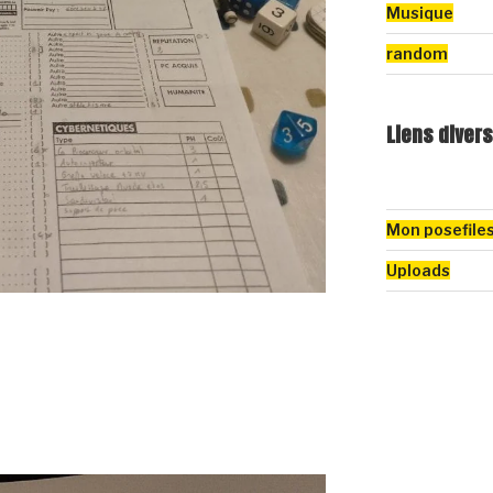
Musique
random
Liens divers
Mon posefile
Uploads