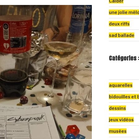
Calder
une jolie mél
deux riffs
sad ballade
Catégories 
aquarelles
bidouilles et 
dessins
jeux vidéos
musées