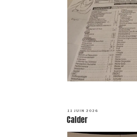
POSTED
11 JUIN 2026
ON
Calder