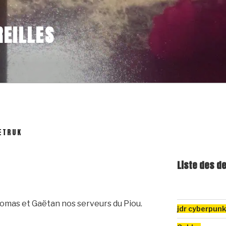
EILLES
ETRUK
Liste des d
homas et Gaëtan nos serveurs du Piou.
jdr cyberpun