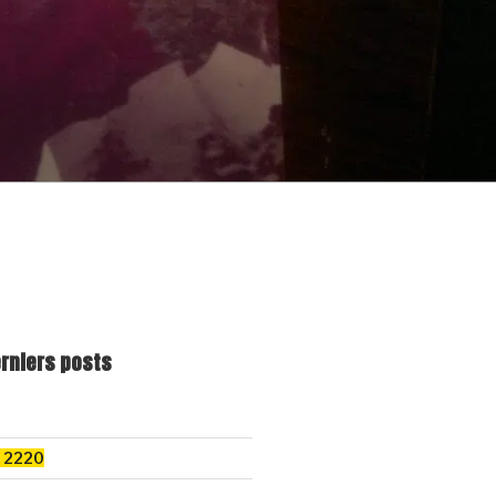
erniers posts
k 2220