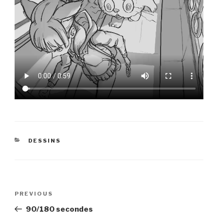
CATEGORIES
DESSINS
Navigation
Previous
PREVIOUS
de
Post
90/180 secondes
l’article