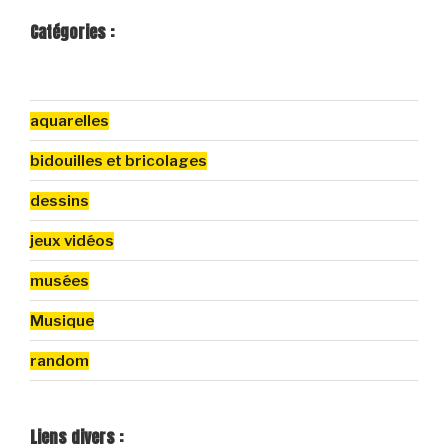
Catégories :
aquarelles
bidouilles et bricolages
dessins
jeux vidéos
musées
Musique
random
Liens divers :