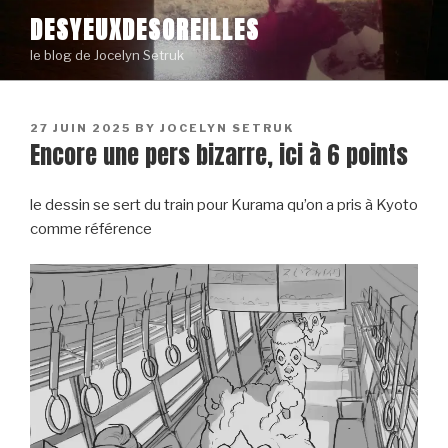
Skip
DESYEUXDESOREILLES
to
le blog de Jocelyn Setruk
content
POSTED
27 JUIN 2025
BY
JOCELYN SETRUK
Encore une pers bizarre, ici à 6 points
ON
le dessin se sert du train pour Kurama qu’on a pris à Kyoto
comme référence