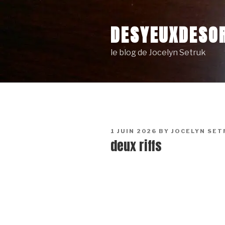
Skip
to
DESYEUXDESOR
content
le blog de Jocelyn Setruk
POSTED
1 JUIN 2026
BY
JOCELYN SET
ON
deux riffs