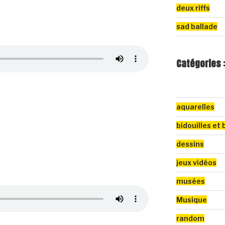
deux riffs
sad ballade
Catégories 
aquarelles
bidouilles et 
dessins
jeux vidéos
musées
Musique
random