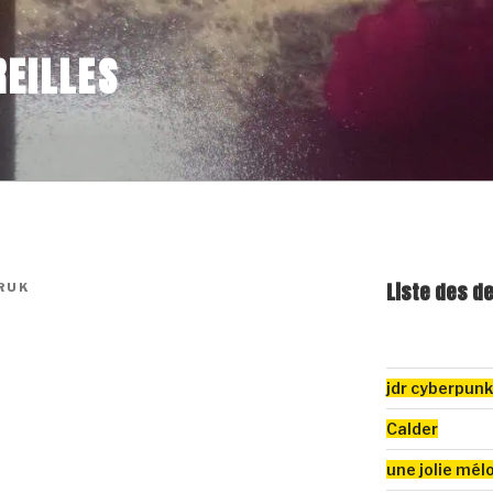
EILLES
Liste des d
RUK
jdr cyberpun
Calder
une jolie mél