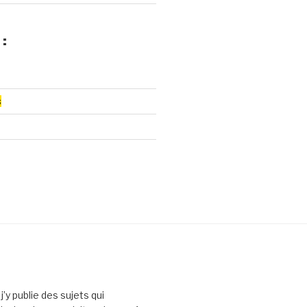
 :
s
’y publie des sujets qui