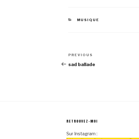
CATEGORIES
MUSIQUE
Navigation
Previous
PREVIOUS
de
Post
sad ballade
l’article
RETROUVEZ-MOI
Sur Instagram :