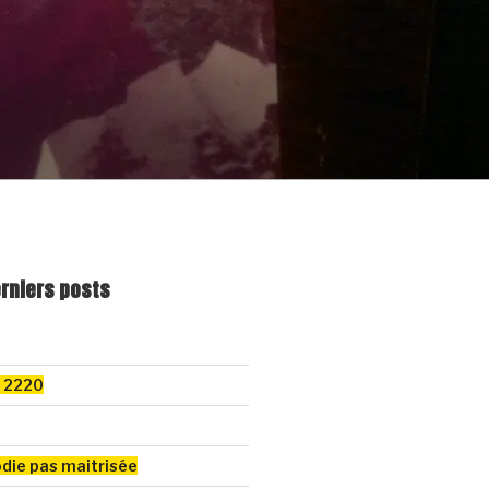
erniers posts
k 2220
odie pas maitrisée