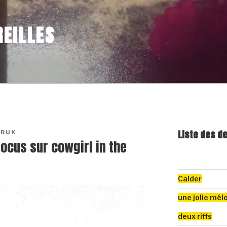
EILLES
Liste des d
TRUK
focus sur cowgirl in the
Calder
une jolie mél
deux riffs