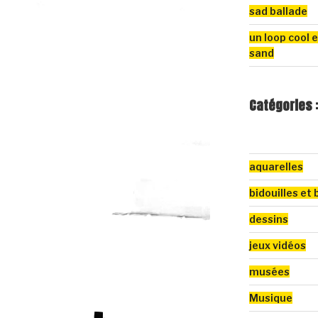
sad ballade
un loop cool e
sand
Catégories 
aquarelles
bidouilles et 
dessins
jeux vidéos
musées
Musique