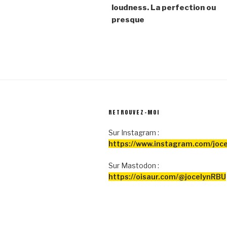
l’article
loudness. La perfection ou
presque
RETROUVEZ-MOI
Sur Instagram :
https://www.instagram.com/joce
Sur Mastodon :
https://oisaur.com/@jocelynRBU