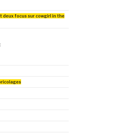
t deux focus sur cowgirl in the
:
bricolages