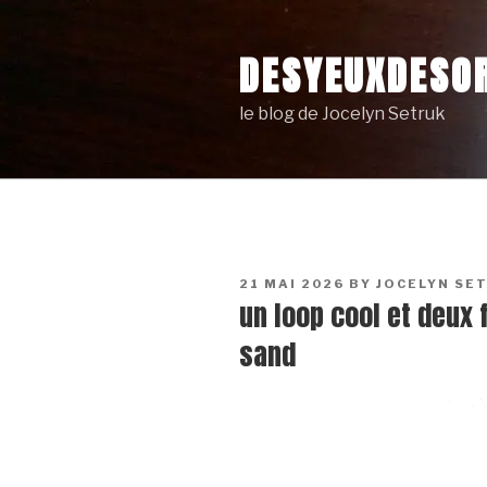
Skip
to
DESYEUXDESOR
content
le blog de Jocelyn Setruk
POSTED
21 MAI 2026
BY
JOCELYN SE
ON
un loop cool et deux 
sand