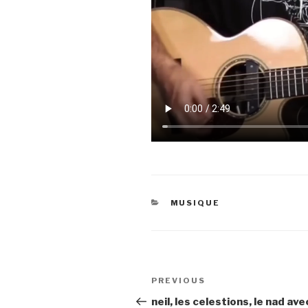
CATEGORIES
MUSIQUE
Navigation
Previous
PREVIOUS
de
Post
neil, les celestions, le nad ave