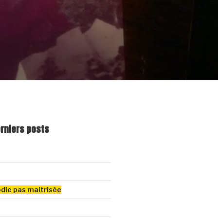
erniers posts
odie pas maitrisée