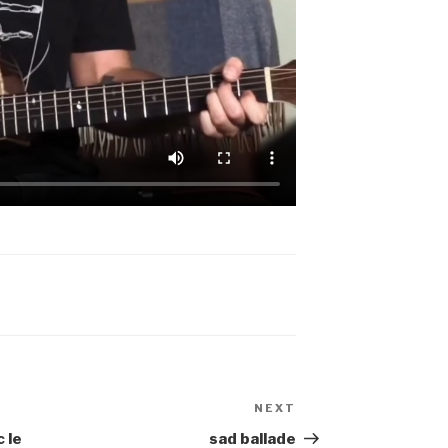
NEXT
Next
Post
c le
sad ballade