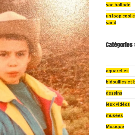
sad ballade
un loop cool e
sand
Catégories 
aquarelles
bidouilles et 
dessins
jeux vidéos
musées
Musique