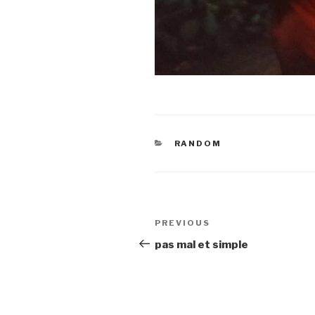
CATEGORIES
RANDOM
Navigation
Previous
PREVIOUS
de
Post
pas mal et simple
l’article