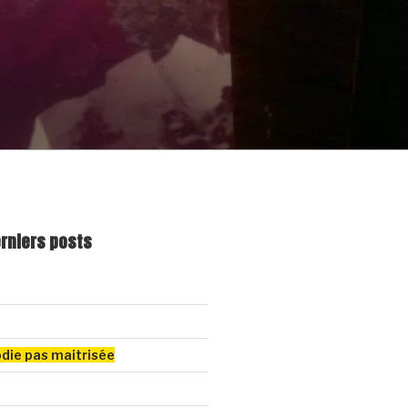
erniers posts
odie pas maitrisée