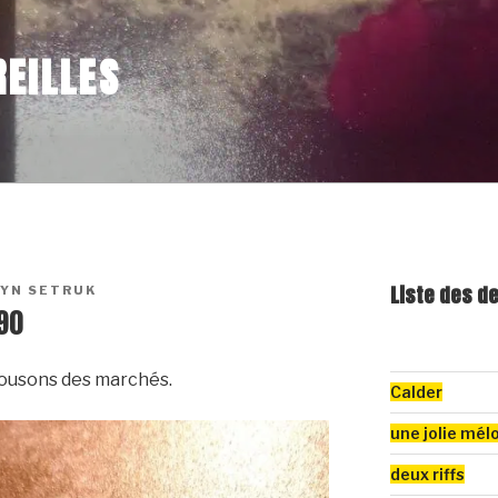
EILLES
Liste des d
LYN SETRUK
90
blousons des marchés.
Calder
une jolie mél
deux riffs