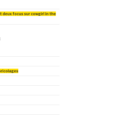
t deux focus sur cowgirl in the
:
bricolages