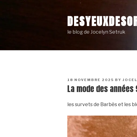
Skip
to
DESYEUXDESOR
content
le blog de Jocelyn Setruk
POSTED
18 NOVEMBRE 2025
BY
JOCE
ON
La mode des années 
les survets de Barbès et les 