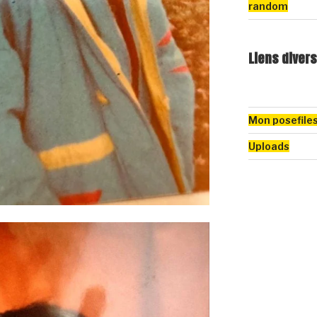
random
Liens divers
Mon posefile
Uploads