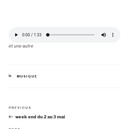
et une autre
CATEGORIES
MUSIQUE
Navigation
Previous
PREVIOUS
de
Post
week end du 2 au 3 mai
l’article