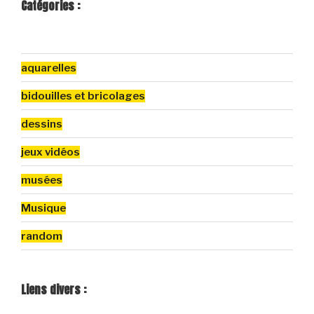
Catégories :
aquarelles
bidouilles et bricolages
dessins
jeux vidéos
musées
Musique
random
Liens divers :