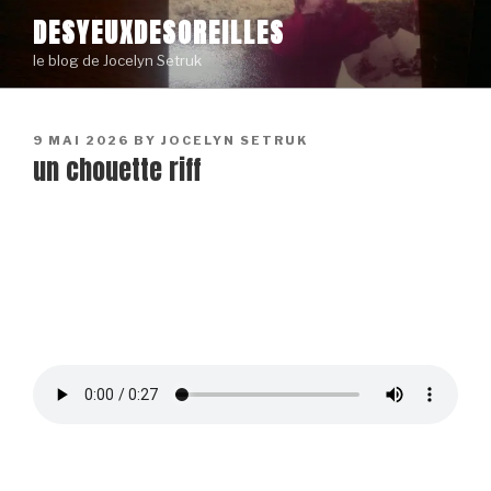
Skip
DESYEUXDESOREILLES
to
le blog de Jocelyn Setruk
content
POSTED
9 MAI 2026
BY
JOCELYN SETRUK
un chouette riff
ON