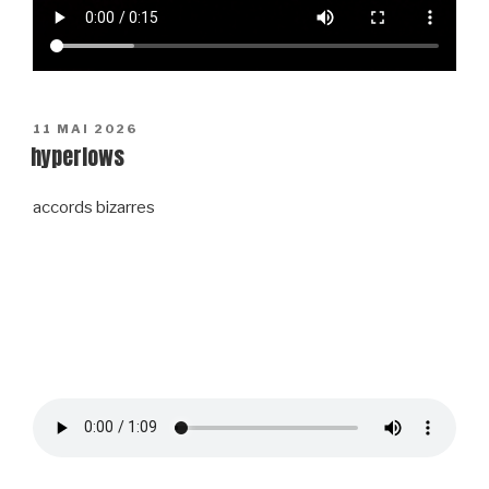
POSTED
11 MAI 2026
hyperlows
ON
accords bizarres