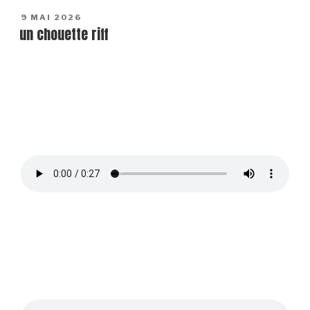
POSTED
9 MAI 2026
un chouette riff
ON