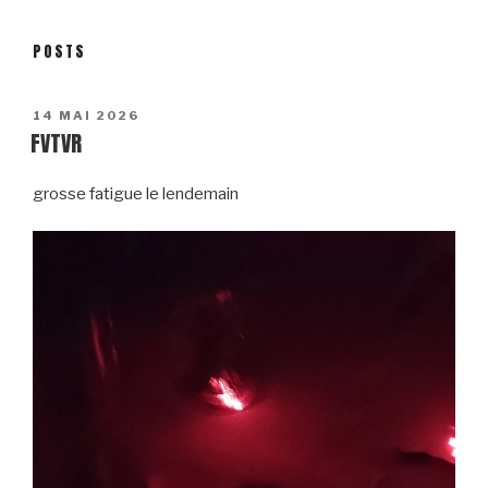
POSTS
POSTED
14 MAI 2026
FVTVR
ON
grosse fatigue le lendemain