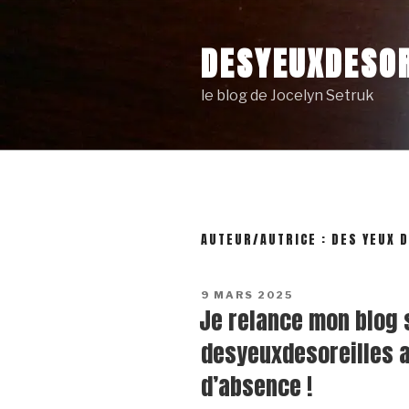
Skip
to
DESYEUXDESOR
content
le blog de Jocelyn Setruk
AUTEUR/AUTRICE :
DES YEUX 
POSTED
9 MARS 2025
ON
Je relance mon blog
desyeuxdesoreilles 
d’absence !