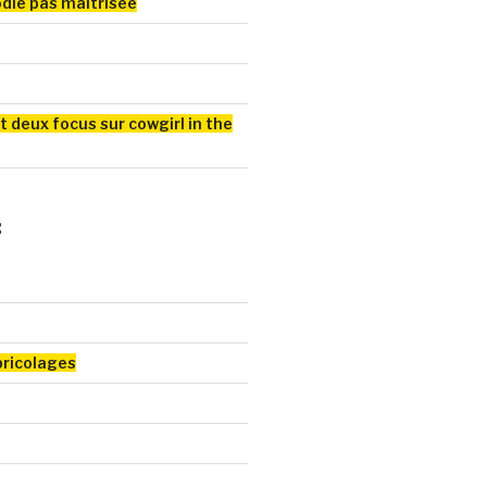
odie pas maitrisée
t deux focus sur cowgirl in the
:
bricolages