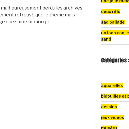
une jolie mél
’ai malheureusement perdu les archives
deux riffs
inalement retrouvé que le thème mais
é chez moi sur mon pi.
sad ballade
un loop cool e
sand
Catégories 
aquarelles
bidouilles et 
dessins
jeux vidéos
musées