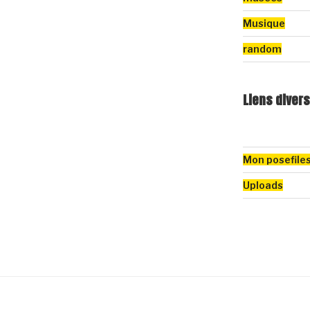
Musique
random
Liens divers
Mon posefile
Uploads