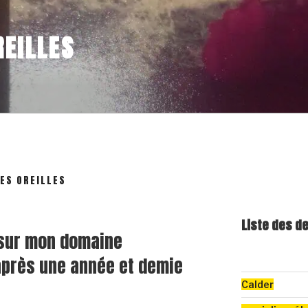
EILLES
DES OREILLES
Liste des d
 sur mon domaine
après une année et demie
Calder